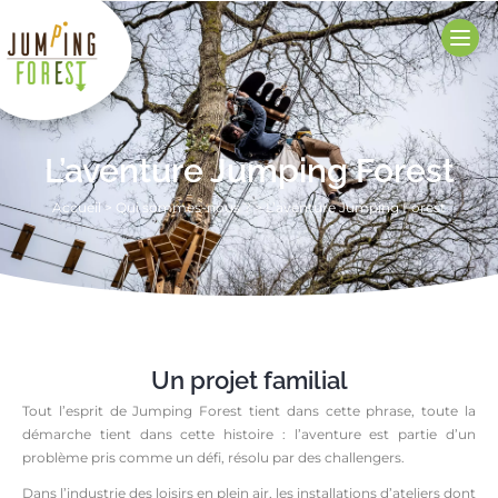
L’aventure Jumping Forest
Accueil
>
Qui sommes-nous ?
>
L’aventure Jumping Forest
Un projet familial
Tout l’esprit de Jumping Forest tient dans cette phrase, toute la
démarche tient dans cette histoire : l’aventure est partie d’un
problème pris comme un défi, résolu par des challengers.
Dans l’industrie des loisirs en plein air, les installations d’ateliers dont