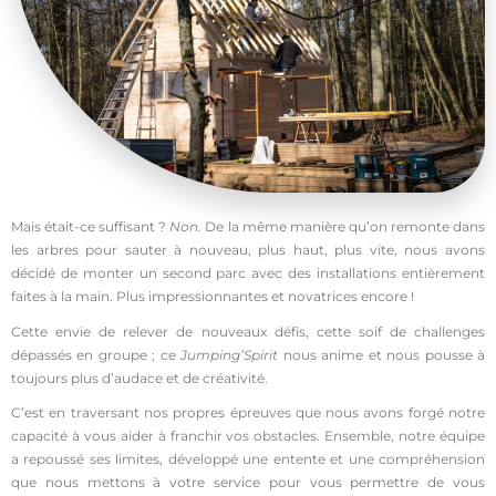
Mais était-ce suffisant ?
Non.
De la même manière qu’on remonte dans
les arbres pour sauter à nouveau, plus haut, plus vite, nous avons
décidé de monter un second parc avec des installations entièrement
faites à la main. Plus impressionnantes et novatrices encore !
Cette envie de relever de nouveaux défis, cette soif de challenges
dépassés en groupe ; ce
Jumping’Spirit
nous anime et nous pousse à
toujours plus d’audace et de créativité.
C’est en traversant nos propres épreuves que nous avons forgé notre
capacité à vous aider à franchir vos obstacles. Ensemble, notre équipe
a repoussé ses limites, développé une entente et une compréhension
que nous mettons à votre service pour vous permettre de vous