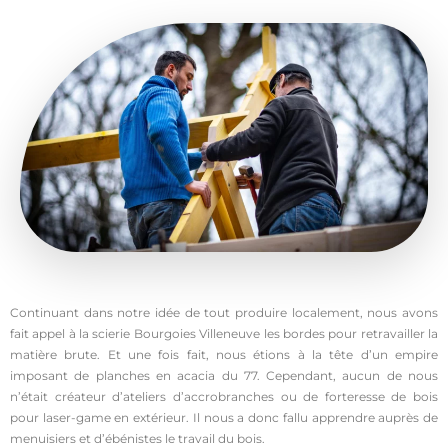
Continuant dans notre idée de tout produire localement, nous avons
fait appel à la scierie Bourgoies Villeneuve les bordes pour retravailler la
matière brute. Et une fois fait, nous étions à la tête d’un empire
imposant de planches en acacia du 77. Cependant, aucun de nous
n’était créateur d’ateliers d’accrobranches ou de forteresse de bois
pour laser-game en extérieur. Il nous a donc fallu apprendre auprès de
menuisiers et d’ébénistes le travail du bois.