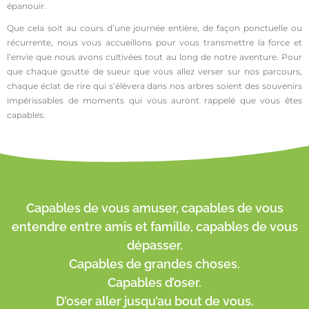
épanouir.
Que cela soit au cours d’une journée entière, de façon ponctuelle ou
récurrente, nous vous accueillons pour vous transmettre la force et
l’envie que nous avons cultivées tout au long de notre aventure. Pour
que chaque goutte de sueur que vous allez verser sur nos parcours,
chaque éclat de rire qui s’élèvera dans nos arbres soient des souvenirs
impérissables de moments qui vous auront rappelé que vous êtes
capables.
Capables de vous amuser, capables de vous
entendre entre amis et famille, capables de vous
dépasser.
Capables de grandes choses.
Capables d’oser.
D’oser aller jusqu’au bout de vous.