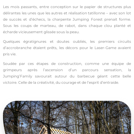
Les mois passants, entre conception sur le papier de structures plus
délirantes les unes que les autres et réalisation tatillonne – avec son lot
de succès et d’échecs, la charpente Jumping Forest prenait forme.
Sous les coups de marteau, de rabot, dans chaque clou planté et
écharde vicieusement glissée sous la peau.
Quelques égratignures et doutes oubliés, les premiers circuits
d’accrobranche étaient prêts, les décors pour le Laser-Game avaient
pris vie.
Soudée par ces étapes de construction, comme une équipe de
grimpeurs après l’ascension d’un parcours sensation, la
Jumping’Family savourait autour du barbecue géant cette belle
victoire. Celle de la créativité, du courage et de l’esprit d’entraide.