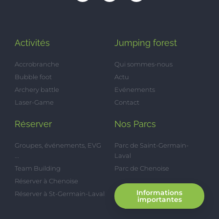
Activités
Jumping forest
Accrobranche
Qui sommes-nous
Bubble foot
Actu
Archery battle
Evénements
Laser-Game
Contact
Réserver
Nos Parcs
Groupes, événements, EVG
Parc de Saint-Germain-
...
Laval
Team Building
Parc de Chenoise
Réserver à Chenoise
Informations
Réserver à St-Germain-Laval
importantes