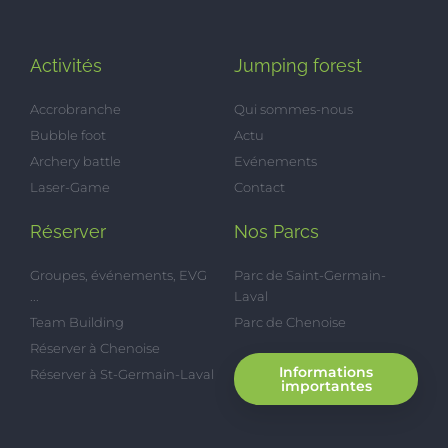
Activités
Jumping forest
Accrobranche
Qui sommes-nous
Bubble foot
Actu
Archery battle
Evénements
Laser-Game
Contact
Réserver
Nos Parcs
Groupes, événements, EVG
Parc de Saint-Germain-
...
Laval
Team Building
Parc de Chenoise
Réserver à Chenoise
Informations
Réserver à St-Germain-Laval
importantes