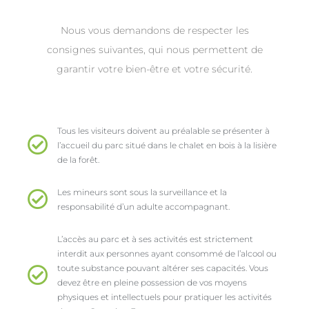
Nous vous demandons de respecter les
consignes suivantes, qui nous permettent de
garantir votre bien-être et votre sécurité.
Tous les visiteurs doivent au préalable se présenter à
l’accueil du parc situé dans le chalet en bois à la lisière
de la forêt.
Les mineurs sont sous la surveillance et la
responsabilité d’un adulte accompagnant.
L’accès au parc et à ses activités est strictement
interdit aux personnes ayant consommé de l’alcool ou
toute substance pouvant altérer ses capacités. Vous
devez être en pleine possession de vos moyens
physiques et intellectuels pour pratiquer les activités