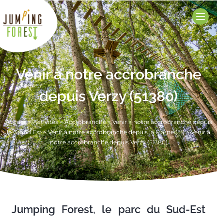
Venir à notre accrobranche
depuis Verzy (51380)
Accueil
>
Activités
>
Accrobranche
>
Venir à notre accrobranche depuis
le Grand Est
>
Venir à notre accrobranche depuis la Marne (51)
>
Venir à
notre accrobranche depuis Verzy (51380)
Jumping Forest, le parc du Sud-Est