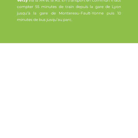
Verzy
via la A4 et la A5. En transport en commun il faut
compter 55 minutes de train depuis la gare de Lyon
jusqu’à la gare de Montereau-Fault-Yonne puis 10
minutes de bus jusqu’au parc.