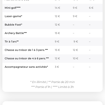
Mini-golf****
14 €
9 €
6 €
Laser-game*
12 €
9 €
–
Bubble Foot*
12 €
–
–
Archery Battle***
15 €
–
–
Tir à l’arc**
9 €
9 €
–
Chasse au trésor de 1 à 3 pers.***
15 €
12 €
–
Chasse au trésor de 4 à 6 pers.***
12 €
10 €
–
Accompagnateur sans activités*
3 €
–
–
* En illimité |
** Partie de 20 min
*** Partie d’1h |
**** Limité à 3h