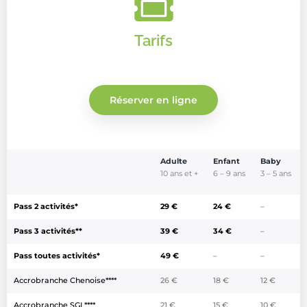
Tarifs
Réserver en ligne
Adulte
Enfant
Baby
10 ans et +
6 – 9 ans
3 – 5 ans
Pass 2 activités*
29 €
24 €
–
Pass 3 activités**
39 €
34 €
–
Pass toutes activités*
49 €
–
–
Accrobranche Chenoise****
26 €
18 €
12 €
Accrobranche SGL****
21 €
15 €
10 €