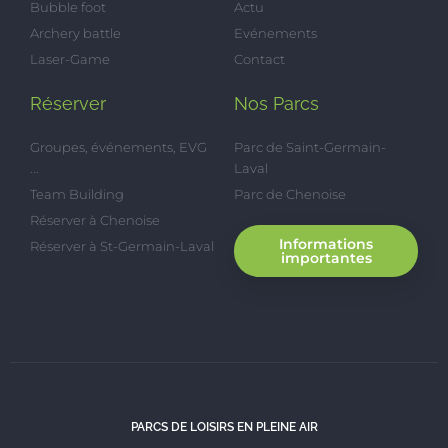
Bubble foot
Actu
Archery battle
Evénements
Laser-Game
Contact
Réserver
Nos Parcs
Groupes, événements, EVG
Parc de Saint-Germain-
...
Laval
Team Building
Parc de Chenoise
Réserver à Chenoise
Informations
Réserver à St-Germain-Laval
importantes
PARCS DE LOISIRS EN PLEINE AIR