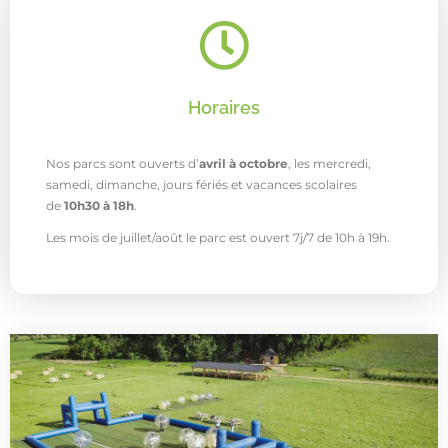
Horaires
Nos parcs sont ouverts d’
avril à octobre
, les mercredi,
samedi, dimanche, jours fériés et vacances scolaires
de
10h30 à 18h
.
Les mois de juillet/août le parc est ouvert 7j/7 de 10h à 19h.