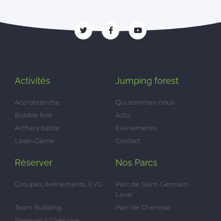
Activités
Jumping forest
Accrobranche
Qui sommes-nous
Bubble foot
Actu
Archery battle
Evénements
Laser-Game
Contact
Réserver
Nos Parcs
Groupes, événements, EVG
Parc de Saint-Germain-
...
Laval
Team Building
Parc de Chenoise
Réserver à Chenoise