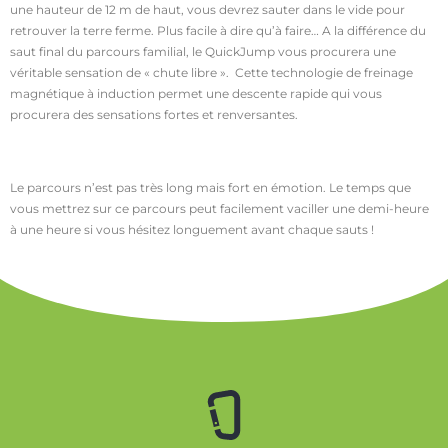
une hauteur de 12 m de haut, vous devrez sauter dans le vide pour
retrouver la terre ferme. Plus facile à dire qu’à faire… A la différence du
saut final du parcours familial, le QuickJump vous procurera une
véritable sensation de « chute libre ». Cette technologie de freinage
magnétique à induction permet une descente rapide qui vous
procurera des sensations fortes et renversantes.
Le parcours n’est pas très long mais fort en émotion. Le temps que
vous mettrez sur ce parcours peut facilement vaciller une demi-heure
à une heure si vous hésitez longuement avant chaque sauts !