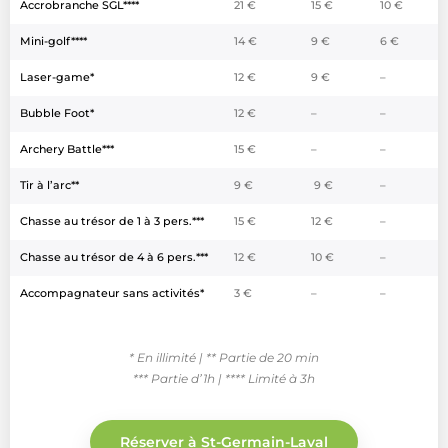
Accrobranche SGL****
21 €
15 €
10 €
Mini-golf****
14 €
9 €
6 €
Laser-game*
12 €
9 €
–
Bubble Foot*
12 €
–
–
Archery Battle***
15 €
–
–
Tir à l’arc**
9 €
9 €
–
Chasse au trésor de 1 à 3 pers.***
15 €
12 €
–
Chasse au trésor de 4 à 6 pers.***
12 €
10 €
–
Accompagnateur sans activités*
3 €
–
–
* En illimité |
** Partie de 20 min
*** Partie d’1h |
**** Limité à 3h
Réserver à St-Germain-Laval