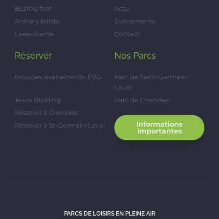
Bubble foot
Actu
Archery battle
Evénements
Laser-Game
Contact
Réserver
Nos Parcs
Groupes, événements, EVG
Parc de Saint-Germain-
...
Laval
Team Building
Parc de Chenoise
Réserver à Chenoise
Informations
Réserver à St-Germain-Laval
importantes
PARCS DE LOISIRS EN PLEINE AIR