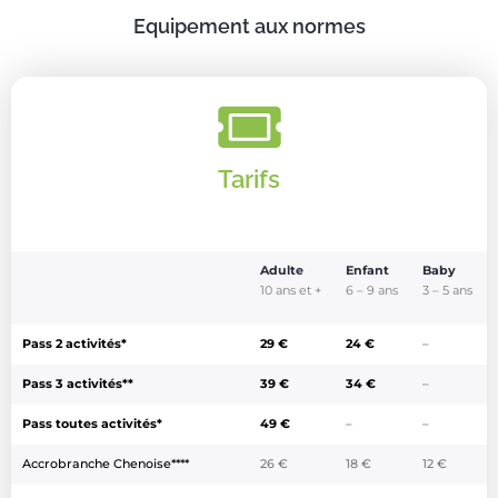
Equipement aux normes
Tarifs
Adulte
Enfant
Baby
10 ans et +
6 – 9 ans
3 – 5 ans
Pass 2 activités*
29 €
24 €
–
Pass 3 activités**
39 €
34 €
–
Pass toutes activités*
49 €
–
–
Accrobranche Chenoise****
26 €
18 €
12 €