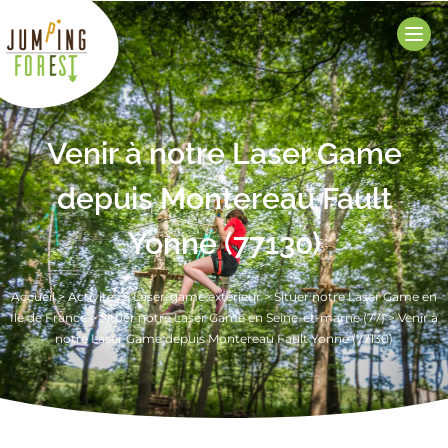
Venir à notre Laser Game
depuis Montereau Fault
Yonne (77130)
Accueil
>
Activités
>
Laser-game extérieur
>
Situer notre Laser Game en
Ile de France
>
Situer notre Laser Game en Seine-et-marne (77)
>
Venir à
notre Laser Game depuis Montereau Fault Yonne (77130)