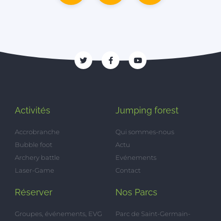
Activités
Jumping forest
Accrobranche
Qui sommes-nous
Bubble foot
Actu
Archery battle
Evénements
Laser-Game
Contact
Réserver
Nos Parcs
Groupes, événements, EVG
Parc de Saint-Germain-