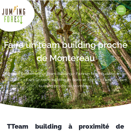
Faire un team building proche
de Montereau
Accueil
>
Évènements
>
Team Building
>
Faire un team building en Île-
de-France
>
Faire un team building en Seine-et-Marne
>
Faire un team
building proche de Montereau
T
Team building à proximité de