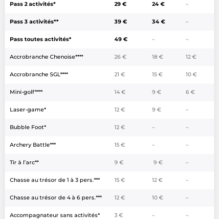
Pass 2 activités*
29 €
24 €
–
Pass 3 activités**
39 €
34 €
–
Pass toutes activités*
49 €
–
–
Accrobranche Chenoise****
26 €
18 €
12 €
Accrobranche SGL****
21 €
15 €
10 €
Mini-golf****
14 €
9 €
6 €
Laser-game*
12 €
9 €
–
Bubble Foot*
12 €
–
–
Archery Battle***
15 €
–
–
Tir à l’arc**
9 €
9 €
–
Chasse au trésor de 1 à 3 pers.***
15 €
12 €
–
Chasse au trésor de 4 à 6 pers.***
12 €
10 €
–
Accompagnateur sans activités*
3 €
–
–