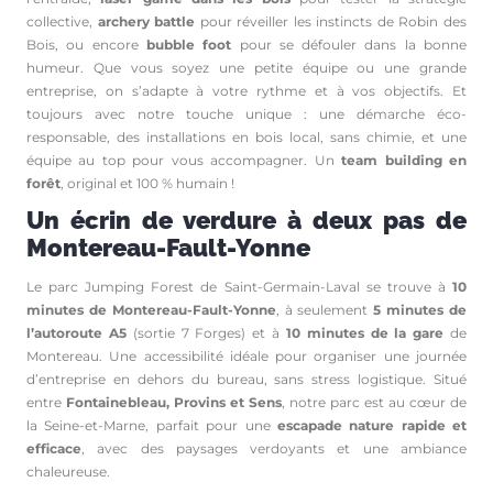
collective,
archery battle
pour réveiller les instincts de Robin des
Bois, ou encore
bubble foot
pour se défouler dans la bonne
humeur. Que vous soyez une petite équipe ou une grande
entreprise, on s’adapte à votre rythme et à vos objectifs. Et
toujours avec notre touche unique : une démarche éco-
responsable, des installations en bois local, sans chimie, et une
équipe au top pour vous accompagner. Un
team building en
forêt
, original et 100 % humain !
Un écrin de verdure à deux pas de
Montereau-Fault-Yonne
Le parc Jumping Forest de Saint-Germain-Laval se trouve à
10
minutes de Montereau-Fault-Yonne
, à seulement
5 minutes de
l’autoroute A5
(sortie 7 Forges) et à
10 minutes de la gare
de
Montereau. Une accessibilité idéale pour organiser une journée
d’entreprise en dehors du bureau, sans stress logistique. Situé
entre
Fontainebleau, Provins et Sens
, notre parc est au cœur de
la Seine-et-Marne, parfait pour une
escapade nature rapide et
efficace
, avec des paysages verdoyants et une ambiance
chaleureuse.