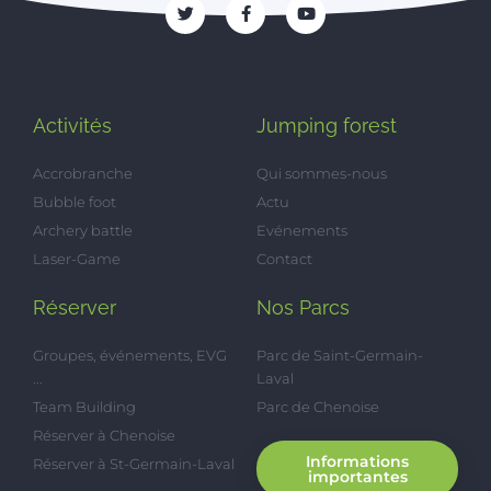
Activités
Jumping forest
Accrobranche
Qui sommes-nous
Bubble foot
Actu
Archery battle
Evénements
Laser-Game
Contact
Réserver
Nos Parcs
Groupes, événements, EVG
Parc de Saint-Germain-
...
Laval
Team Building
Parc de Chenoise
Réserver à Chenoise
Informations
Réserver à St-Germain-Laval
importantes