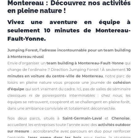
Montereau : Découvrez nos activités
en pleine nature !
Vivez une aventure en équipe à
seulement 10 minutes de Montereau-
Fault-Yonne.
Jumping Forest, l’adresse incontournable pour un team building
à Montereau réussi
Envie d’organiser un
team building à Montereau-Fault-Yonne
qui
change de l’ordinaire ? Direction Jumping Forest ! À seulement
10
minutes en voiture du centre-ville de Montereau
, notre parc de
loisirs en pleine nature vous propose une journée de
cohésion
d’équipe
qui sort vraiment du cadre. Ici, pas de salles de séminaire
classiques ni de powerpoints interminables : chez nous, les
équipes se retrouvent, coopèrent et se challengent en pleine forêt,
dans une ambiance conviviale et totalement déconnectée.
Nos deux parcs, situés à
Saint-Germain-Laval
et
Chenoise
,
accueillent les entreprises toute l’année avec des
activités outdoor
sur mesure
: accrobranche avec parcours en duo pour renforcer
l’entraide,
laser game dans les bois
pour tester la stratégie