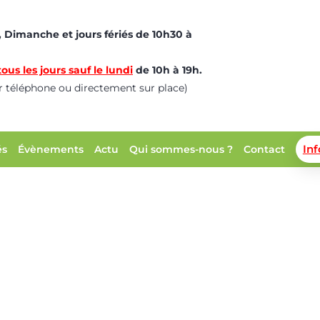
 Dimanche et jours fériés de 10h30 à
ous les jours sauf le lundi
de 10h à 19h.
ar téléphone ou directement sur place)
In
és
Évènements
Actu
Qui sommes-nous ?
Contact
Infos Covid-19
Accueil
>
Infos Covid-19