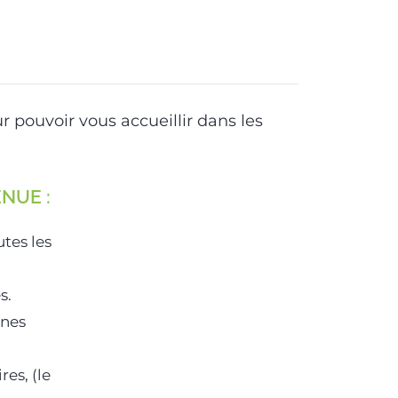
 pouvoir vous accueillir dans les
NUE :
tes les
s.
nnes
es, (le