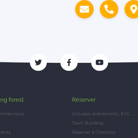
ng forest
Réserver
ommes-nous
Groupes, événements, EVG ...
Team Building
ments
Réserver à Chenoise