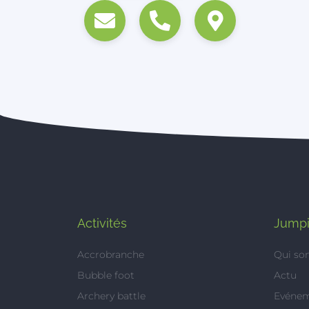
Activités
Jumpi
Accrobranche
Qui s
Bubble foot
Actu
Archery battle
Evéne