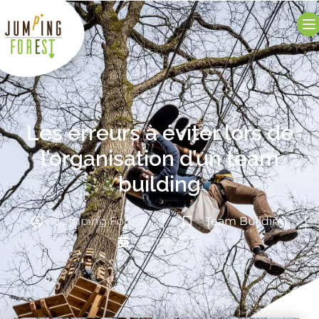
Les erreurs à éviter lors de
l’organisation d’un team
building
Jumping Forest
Team Building
8 mai 2025