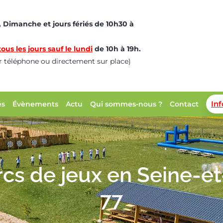
 Dimanche et jours fériés de 10h30 à
ous les jours sauf le lundi
de 10h à 19h.
ar téléphone ou directement sur place)
In
és
Évènements
Actu
Qui sommes-nous ?
Contact
rcs de jeux en Seine-e
77