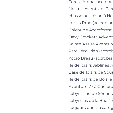
Forest Arena (accrobr
Nolimit Aventure (Parc
chasse au trésor) à N
Loisirs Prod (accrobra
Chicoune Accroforest 
Davy Crockett Adventu
Sainte Assise Aventur
Parc Lémurien (accro
Accro Bréau (accrobr
Ile de loisirs Jablines
Base de loisirs de So
Ile de loisirs de Bois le
Aventure 77 à Guérar
Labyrinthe de Sénart 
Labymaïs de la Brie à
Toujours dans la caté