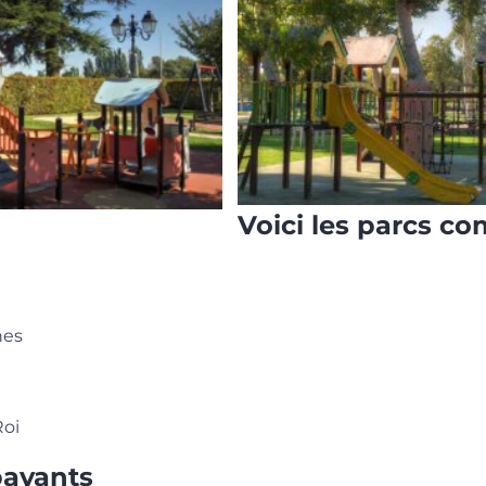
Voici les parcs c
nes
Roi
payants