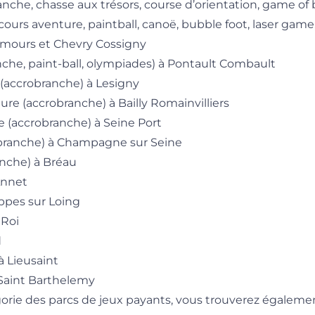
anche, chasse aux trésors, course d’orientation, game of
ours aventure, paintball, canoë, bubble foot, laser game, t
emours et Chevry Cossigny
nche, paint-ball, olympiades) à Pontault Combault
(accrobranche) à Lesigny
re (accrobranche) à Bailly Romainvilliers
e (accrobranche) à Seine Port
branche) à Champagne sur Seine
anche) à Bréau
 Annet
uppes sur Loing
 Roi
d
à Lieusaint
 Saint Barthelemy
gorie des parcs de jeux payants, vous trouverez égalem